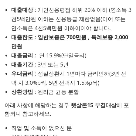
대출대상
: 개인신용평점 하위 20% 이하 (연소득 3
천5백만원 이하는 신용등급 제한없음)이어 또는
연소득은 4천5백만원 이하이어야 합니다.
대출한도
:
일반보증은 700만원 , 특례보증 2,000
만원
대출금리
: 연 15.9%(단일금리)
대출기간
: 3년 또는 5년
우대금리
: 성실상환시 1년마다 금리인하(3년 선
택 시 3.0%p씩, 5년 선택시 1.5%p씩)
상환방법
: 원리금 균등 분할
아래 사항에 해당하는 경우
햇살론15 부결대상
에 포
함되니 참고하세요.
직업 및 소득이 없으신 분