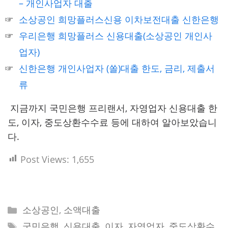
– 개인사업자 대출
소상공인 희망플러스신용 이차보전대출 신한은행
우리은행 희망플러스 신용대출(소상공인 개인사
업자)
신한은행 개인사업자 (쏠)대출 한도, 금리, 제출서
류
지금까지 국민은행 프리랜서, 자영업자 신용대출 한
도, 이자, 중도상환수수료 등에 대하여 알아보았습니
다.
Post Views:
1,655
Categories
소상공인
,
소액대출
Tags
국민은행
,
신용대출
,
이자
,
자영업자
,
중도상환수